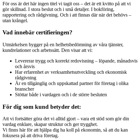
För oss är det här ingen titel vi tagit oss – det är ett kvitto på att vi
gör skillnad. I stora beslut och i små detaljer. I bokföring,
rapportering och rådgivning. Och i att finnas där när det behövs –
utan krångel.
Vad innebär certifieringen?
Utmärkelsen bygger på en helhetsbedömning av våra tjänster,
kundrelationer och arbetssätt. Den visar att vi:
Levererar trygg och korrekt redovisning – löpande, månadsvis
och årsvis
Har erfarenhet av verksamhetsutveckling och ekonomisk
rådgivning
Är en tillgänglig och uppskattad partner för företag i olika
branscher
Stöttar både i vardagen och i de större besluten
För dig som kund betyder det:
Att vi fortsätter göra det vi alltid gjort – vara ett stöd som gör din
vardag enklare, skapar struktur och ger trygghet.
Vi finns här för att hjälpa dig ha koll på ekonomin, så att du kan
fokusera på att driva företag.